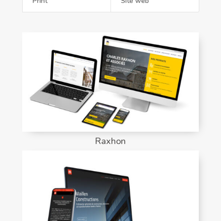
Print
Site web
Raxhon